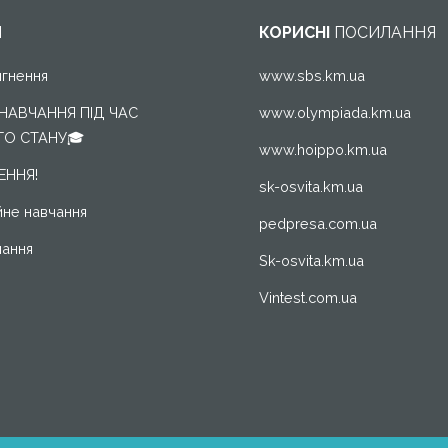
И
КОРИСНІ
ПОСИЛАННЯ
ягнення
www.sbs.km.ua
 НАВЧАННЯ ПІД ЧАС
www.olympiada.km.ua
О СТАНУ🎓
www.hoippo.km.ua
ННЯ!
sk-osvita.km.ua
йне навчання
pedpresa.com.ua
ання
Sk-osvita.km.ua
Vintest.com.ua