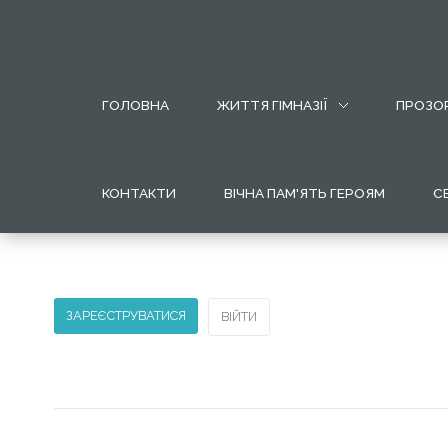
МОБІЛЬНИЙ
ГОЛОВНА
ЖИТТЯ ГІМНАЗІЇ
ПРОЗОР
ВИГЛЯД
ВЕБ
САЙТУ
КОНТАКТИ
ВІЧНА ПАМ'ЯТЬ ГЕРОЯМ
С
Для
переходу
по
меню
потрібно
ЗАРЕЄСТРУВАТИСЯ
ВІЙТИ
лише
натиснути
на
нього.