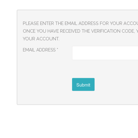
Головна
PLEASE ENTER THE EMAIL ADDRESS FOR YOUR ACCOUN
Життя
ONCE YOU HAVE RECEIVED THE VERIFICATION CODE
гімназії
YOUR ACCOUNT.
Прозорість
EMAIL ADDRESS
*
та
інформаційна
відкритість
закладу
Submit
Булінг
Про
нас
ДПА
Новини