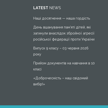
ІІ курс
Структура та органи управління
LATEST
NEWS
ІІІ курс
Річний звіт про діяльність НВК
Наші досягнення — наша гордість
ІV курс
Результати моніторингу якості освіти
День вшанування пам’яті дітей, які
V курс
Територія обслуговування, закріплена
загинули внаслідок збройної агресії
VІ курс
за закладом освіти
російської федерації проти України
VІІ курс
Правила прийому
Випуск 9 класу – 03 червня 2026
року
2013-2014 н.р.
Порядок зарахування учнів до гімназії
Прийом документів на навчання в 10
Додаткові освітні послуги
І курс
класі
2014-2015 н.р.
Порядок розгляду заяв про булінг
«Доброчесність – наш свідомий
Проектна діяльність
Навчання дітей з особливими
вибір!»
потребами
Кабінет медсестри
Вакансії
Р Е Ж И М Р О Б О Т И З А К Л А ДУ ПІД
ЧАС АДАПТИВНОГО КАРАНТИНУ