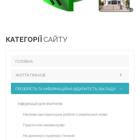
ВІЧНА
ПАМ'ЯТЬ
ГЕРОЯМ
Сергій
КАТЕГОРІЇ
САЙТУ
Михайлович
Бондарчук
НМТ
ГОЛОВНА
Волонтерство
ЖИТТЯ ГІМНАЗІЇ
Home
ПРОЗОРІСТЬ ТА ІНФОРМАЦІЙНА ВІДКРИТІСТЬ ЗАКЛАДУ
Педагогічний колектив
Наші досягнення
Інформація для вчителів
Для
Науково-методична робота
Науково-дослідницька робота з української мови
розкриття
Виховна робота
Практичне керівництво
пунктів
меню
Міжнародне партнерство
На допомогу куратору гімназії
натисніть