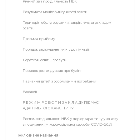
Річний звіт про діяльність НВК
Початкова школа
Результати моніторингу якості освіти
ІІ курс
Територія обслуговування, закріплена за закладом
ІІІ курс
освіти
ІV курс
Правила прийому
V курс
Порядок зарахування учнів до гімназії
VІ курс
Додаткові освітні послуги
VІІ курс
Порядок розгляду заяв про булінг
2013-2014 н.р.
Навчання дітей з особливими потребами
І курс
Вакансії
2014-2015 н.р.
Р Е Ж И М Р О Б О Т И З А К Л А ДУ ПІД ЧАС
АДАПТИВНОГО КАРАНТИНУ
Проектна діяльність
Регламент діяльності НВК у періодкарантину у зв’язку
Кабінет медсестри
з поширенням короновірусної хвороби COVID-2019
Інклюзивне навчання