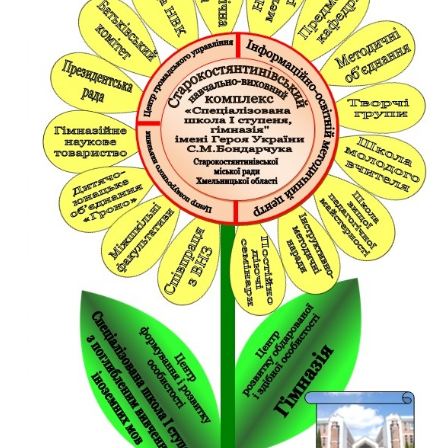
Головна
Життя
гімназії
Прозорість
та
інформаційна
відкритість
закладу
Булінг
Про
нас
ДПА
Новини
Контакти