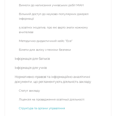
Участь у міжнародних проектах
Вимоги до написання учнівських робіт МАН
на
галочку
Програма eTwinning Plus
Вільний доступ до науково-популярних джерел
>
інформації
Наша бібліотека
справа
5 освітніх ініціатив, про які варто знати кожному
Кабінет психолога
вчителеві
Про психолога
Методично-дидактичний кейс "Есе"
Для батьків
Білети для заліку з техніки безпеки
Для вчителів
Інформація для батьків
Для учнів
Інформація для учнів
Фотовернісаж
Нормативно-правові та інформаційно-аналітичні
документи, що регламентують діяльність закладу
Відеоархів
Статут закладу
Літній табір "Dream Country"
Ліцензія на провадження освітньої діяльності
Альманах гімназії
Структура та органи управління
Гімназія