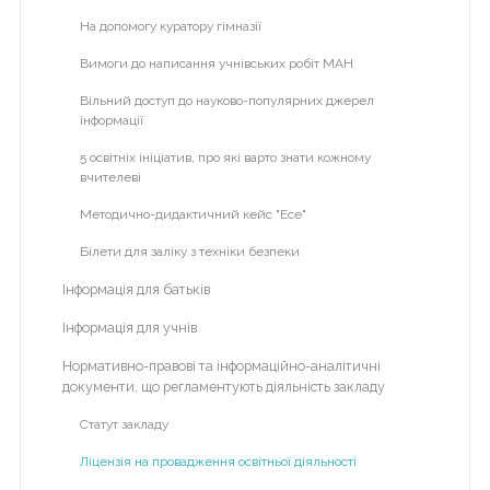
Міжнародне партнерство
на
На допомогу куратору гімназії
галочку
Участь у міжнародних проектах
Вимоги до написання учнівських робіт МАН
>
Програма eTwinning Plus
справа
Вільний доступ до науково-популярних джерел
інформації
Наша бібліотека
5 освітніх ініціатив, про які варто знати кожному
Кабінет психолога
вчителеві
Про психолога
Методично-дидактичний кейс "Есе"
Для батьків
Білети для заліку з техніки безпеки
Для вчителів
Інформація для батьків
Для учнів
Інформація для учнів
Фотовернісаж
Нормативно-правові та інформаційно-аналітичні
документи, що регламентують діяльність закладу
Відеоархів
Статут закладу
Літній табір "Dream Country"
Ліцензія на провадження освітньої діяльності
Альманах гімназії