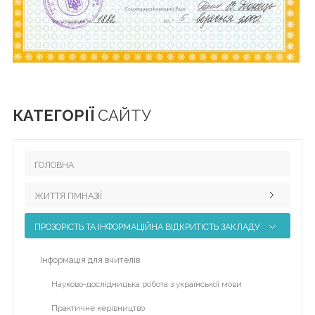
ВІЧНА
ПАМ'ЯТЬ
ГЕРОЯМ
Сергій
Михайлович
Бондарчук
КАТЕГОРІЇ
САЙТУ
НМТ
ГОЛОВНА
Волонтерство
ЖИТТЯ ГІМНАЗІЇ
Home
ПРОЗОРІСТЬ ТА ІНФОРМАЦІЙНА ВІДКРИТІСТЬ ЗАКЛАДУ
Педагогічний колектив
Для
Наші досягнення
Інформація для вчителів
розкриття
Науково-методична робота
пунктів
Науково-дослідницька робота з української мови
меню
Виховна робота
Практичне керівництво
натисніть