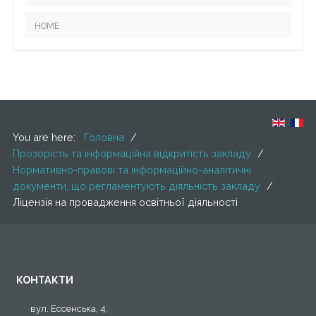
Концепція закладу
HOME
You are here:
Головна
/
Прозорість та інформаційна відкритість закладу
/
Нормативно-правові та інформаційно-аналітичні
документи, що регламентують діяльність закладу
/
Ліцензія на провадження освітньої діяльності
КОНТАКТИ
вул. Ессенська, 4,