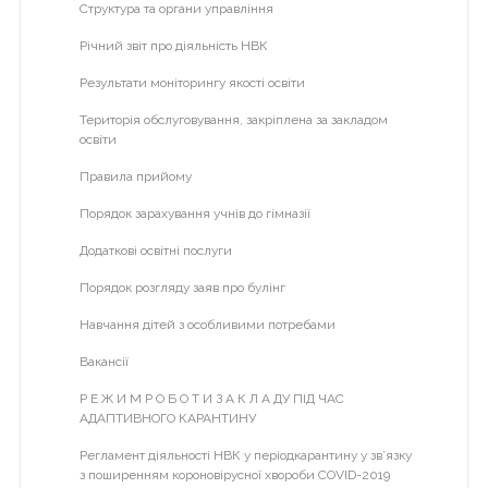
Структура та органи управління
Гімназія
Річний звіт про діяльність НВК
Початкова школа
Результати моніторингу якості освіти
ІІ курс
Територія обслуговування, закріплена за закладом
ІІІ курс
освіти
ІV курс
Правила прийому
V курс
Порядок зарахування учнів до гімназії
VІ курс
Додаткові освітні послуги
VІІ курс
Порядок розгляду заяв про булінг
2013-2014 н.р.
Навчання дітей з особливими потребами
І курс
Вакансії
2014-2015 н.р.
Р Е Ж И М Р О Б О Т И З А К Л А ДУ ПІД ЧАС
АДАПТИВНОГО КАРАНТИНУ
Проектна діяльність
Регламент діяльності НВК у періодкарантину у зв’язку
Кабінет медсестри
з поширенням короновірусної хвороби COVID-2019