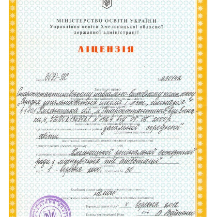
Головна
Життя
гімназії
Прозорість
та
інформаційна
відкритість
закладу
Булінг
Про
нас
ДПА
Новини
Контакти