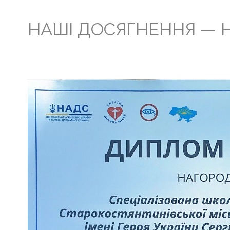
НАШІ ДОСЯГНЕННЯ — 
Головна
Життя
гімназії
Прозорість
та
інформаційна
відкритість
закладу
Булінг
Про
нас
ДПА
Новини