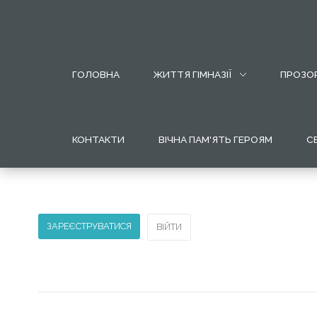
МОБІЛЬНИЙ
ГОЛОВНА
ЖИТТЯ ГІМНАЗІЇ
ПРОЗОР
ВИГЛЯД
ВЕБ
САЙТУ
КОНТАКТИ
ВІЧНА ПАМ'ЯТЬ ГЕРОЯМ
С
Для
переходу
по
меню
потрібно
ЗАРЕЄСТРУВАТИСЯ
ВІЙТИ
лише
натиснути
на
нього.