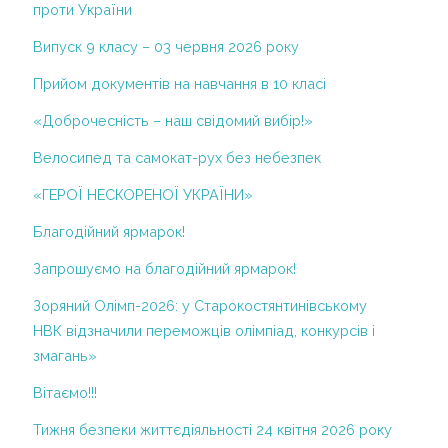
проти України
ІІ курс
Структура та органи управління
Випуск 9 класу – 03 червня 2026 року
ІІІ курс
Річний звіт про діяльність НВК
Прийом документів на навчання в 10 класі
ІV курс
Результати моніторингу якості освіти
«Доброчесність – наш свідомий вибір!»
V курс
Територія обслуговування, закріплена
Велосипед та самокат-рух без небезпек
VІ курс
за закладом освіти
«ГЕРОЇ НЕСКОРЕНОЇ УКРАЇНИ»
VІІ курс
Правила прийому
Благодійний ярмарок!
2013-2014 н.р.
Порядок зарахування учнів до гімназії
Додаткові освітні послуги
І курс
Запрошуємо на благодійний ярмарок!
2014-2015 н.р.
Порядок розгляду заяв про булінг
Зоряний Олімп-2026: у Старокостянтинівському
НВК відзначили переможців олімпіад, конкурсів і
Проектна діяльність
Навчання дітей з особливими
змагань»
потребами
Кабінет медсестри
Вітаємо!!!
Вакансії
Тижня безпеки життєдіяльності 24 квітня 2026 року
Р Е Ж И М Р О Б О Т И З А К Л А ДУ ПІД