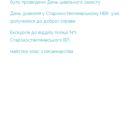
ЧАС АДАПТИВНОГО КАРАНТИНУ
було проведено День цивільного захисту
Регламент діяльності НВК у
День довкілля у Старокостянтинівському НВК: учні
періодкарантину у зв’язку з поширенням
долучилися до доброї справи
короновірусної хвороби COVID-2019
Екскурсія до відділу поліції №1
Інклюзивне навчання
Старокостянтинівського ВП
майстер-клас з писанкарства