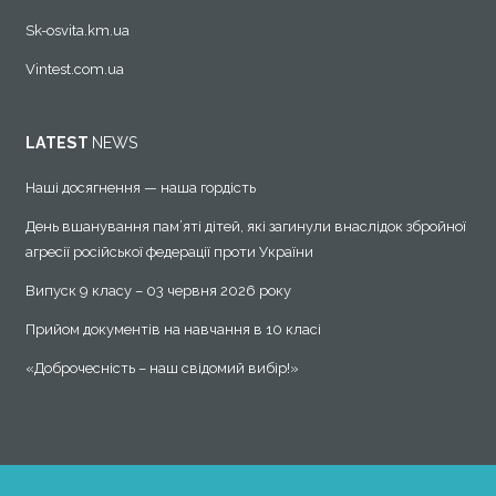
Sk-osvita.km.ua
Vintest.com.ua
LATEST
NEWS
Наші досягнення — наша гордість
День вшанування пам’яті дітей, які загинули внаслідок збройної
агресії російської федерації проти України
Випуск 9 класу – 03 червня 2026 року
Прийом документів на навчання в 10 класі
«Доброчесність – наш свідомий вибір!»