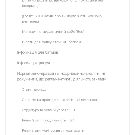
Вільний доступ до науково-популярних джерел
інформації
Наша бібліотека
ВІЧНА
ПАМ'ЯТЬ
5 освітніх ініціатив, про які варто знати кожному
Кабінет психолога
вчителеві
ГЕРОЯМ
Про психолога
Методично-дидактичний кейс "Есе"
Сергій
Для батьків
Михайлович
Білети для заліку з техніки безпеки
Бондарчук
Для вчителів
Інформація для батьків
НМТ
Для учнів
Інформація для учнів
Фотовернісаж
Волонтерство
Нормативно-правові та інформаційно-аналітичні
документи, що регламентують діяльність закладу
Відеоархів
Статут закладу
Літній табір "Dream Country"
Для
Ліцензія на провадження освітньої діяльності
розкриття
Альманах гімназії
пунктів
Структура та органи управління
Гімназія
меню
Річний звіт про діяльність НВК
натисніть
Початкова школа
на
Результати моніторингу якості освіти
ІІ курс