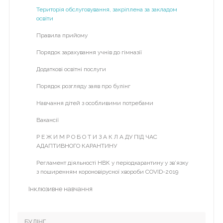
галочку
Територія обслуговування, закріплена за закладом
>
ІІІ курс
освіти
справа
ІV курс
Правила прийому
V курс
Порядок зарахування учнів до гімназії
VІ курс
Додаткові освітні послуги
VІІ курс
Порядок розгляду заяв про булінг
2013-2014 н.р.
Навчання дітей з особливими потребами
І курс
Вакансії
2014-2015 н.р.
Р Е Ж И М Р О Б О Т И З А К Л А ДУ ПІД ЧАС
АДАПТИВНОГО КАРАНТИНУ
Проектна діяльність
Регламент діяльності НВК у періодкарантину у зв’язку
Кабінет медсестри
з поширенням короновірусної хвороби COVID-2019
Інклюзивне навчання
БУЛІНГ