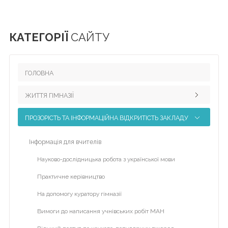
Головна
КАТЕГОРІЇ
Життя
САЙТУ
гімназії
Прозорість
ГОЛОВНА
та
інформаційна
відкритість
ЖИТТЯ ГІМНАЗІЇ
закладу
ПРОЗОРІСТЬ ТА ІНФОРМАЦІЙНА ВІДКРИТІСТЬ ЗАКЛАДУ
Педагогічний колектив
Булінг
Наші досягнення
Інформація для вчителів
Про
Науково-методична робота
нас
Науково-дослідницька робота з української мови
Виховна робота
Практичне керівництво
ДПА
Міжнародне партнерство
На допомогу куратору гімназії
Новини
Участь у міжнародних проектах
Вимоги до написання учнівських робіт МАН
Контакти
Програма eTwinning Plus