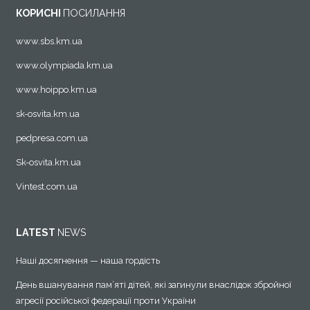
КОРИСНІ
ПОСИЛАННЯ
www.sbs.km.ua
www.olympiada.km.ua
www.hoippo.km.ua
sk-osvita.km.ua
pedpresa.com.ua
Sk-osvita.km.ua
Vintest.com.ua
LATEST
NEWS
Наші досягнення — наша гордість
День вшанування пам’яті дітей, які загинули внаслідок збройної
агресії російської федерації проти України