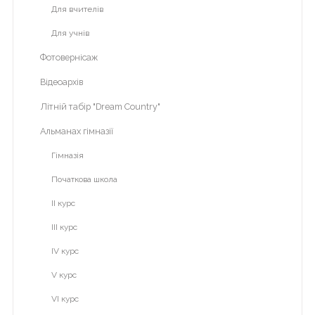
Для вчителів
ВІЧНА
Для учнів
ПАМ'ЯТЬ
ГЕРОЯМ
Фотовернісаж
Сергій
Відеоархів
Михайлович
Літній табір "Dream Country"
Бондарчук
Альманах гімназії
НМТ
Гімназія
Волонтерство
Початкова школа
ІІ курс
Для
ІІІ курс
розкриття
ІV курс
пунктів
меню
V курс
натисніть
VІ курс
на