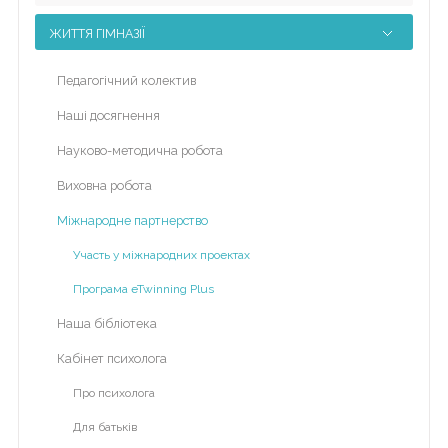
Головна
ЖИТТЯ ГІМНАЗІЇ
Життя
Педагогічний колектив
гімназії
Наші досягнення
Прозорість
та
Науково-методична робота
інформаційна
Виховна робота
відкритість
закладу
Міжнародне партнерство
Булінг
Участь у міжнародних проектах
Програма eTwinning Plus
Про
нас
Наша бібліотека
ДПА
Кабінет психолога
Про психолога
Новини
Для батьків
Контакти