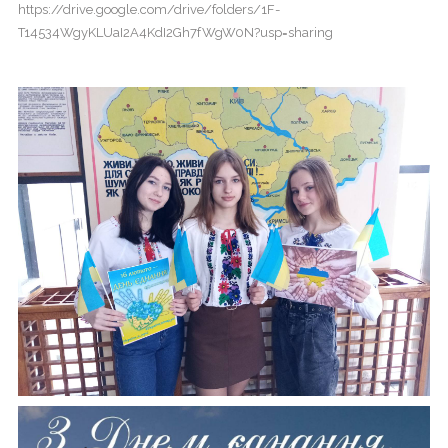
https://drive.google.com/drive/folders/1F-
Головна
T14534WgyKLUaI2A4KdI2Gh7fWgW0N?usp=sharing
Життя
гімназії
Прозорість
та
інформаційна
відкритість
закладу
Булінг
Про
нас
ДПА
Новини
Контакти