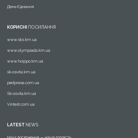
День Єднання
КОРИСНІ
ПОСИЛАННЯ
www.sbs.km.ua
www.olympiada.km.ua
www.hoippo.km.ua
sk-osvita.km.ua
pedpresa.com.ua
Sk-osvita.km.ua
Vintest.com.ua
LATEST
NEWS
Наші досягнення — наша гордість