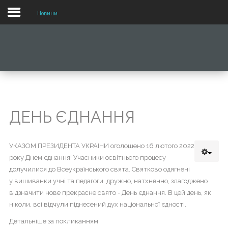
Новини
МОБІЛЬНИЙ
ВИГЛЯД
ВЕБ
САЙТУ
Для
ДЕНЬ ЄДНАННЯ
переходу
по
меню
УКАЗОМ ПРЕЗИДЕНТА УКРАЇНИ оголошено 16 лютого 2022
потрібно
року Днем єднання! Учасники освітнього процесу
лише
долучилися до Всеукраїнського свята. Святково одягнені
натиснути
у вишиванки учні та педагоги дружно, натхненно, злагоджено
на
відзначити нове прекрасне свято - День єднання. В цей день, як
нього.
ніколи, всі відчули піднесений дух національної єдності.
Детальніше за покликанням