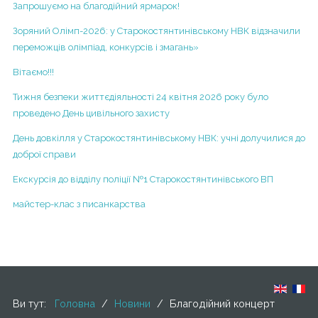
VІІ курс
Запрошуємо на благодійний ярмарок!
Порядок розгляду заяв про булінг
2013-2014 н.р.
Зоряний Олімп-2026: у Старокостянтинівському НВК відзначили
Навчання дітей з особливими потребами
переможців олімпіад, конкурсів і змагань»
І курс
Вакансії
Вітаємо!!!
2014-2015 н.р.
Р Е Ж И М Р О Б О Т И З А К Л А ДУ ПІД ЧАС
АДАПТИВНОГО КАРАНТИНУ
Тижня безпеки життєдіяльності 24 квітня 2026 року було
Проектна діяльність
проведено День цивільного захисту
Регламент діяльності НВК у періодкарантину у зв’язку
Кабінет медсестри
з поширенням короновірусної хвороби COVID-2019
День довкілля у Старокостянтинівському НВК: учні долучилися до
доброї справи
Інклюзивне навчання
Екскурсія до відділу поліції №1 Старокостянтинівського ВП
майстер-клас з писанкарства
Ви тут:
Головна
/
Новини
/
Благодійний концерт