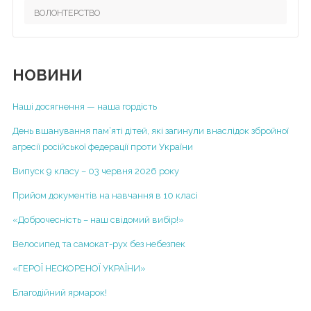
Для вчителів
Інформація для батьків
ВОЛОНТЕРСТВО
Розклад уроків
Для учнів
Інформація для учнів
Концепція закладу
Фотовернісаж
Нормативно-правові та інформаційно-аналітичні
документи, що регламентують діяльність закладу
НОВИНИ
Відеоархів
Статут закладу
Літній табір "Dream Country"
Наші досягнення — наша гордість
Ліцензія на провадження освітньої діяльності
Альманах гімназії
День вшанування пам’яті дітей, які загинули внаслідок збройної
Структура та органи управління
агресії російської федерації проти України
Гімназія
Річний звіт про діяльність НВК
Випуск 9 класу – 03 червня 2026 року
Початкова школа
Результати моніторингу якості освіти
Прийом документів на навчання в 10 класі
ІІ курс
Територія обслуговування, закріплена за закладом
«Доброчесність – наш свідомий вибір!»
ІІІ курс
освіти
ІV курс
Велосипед та самокат-рух без небезпек
Правила прийому
V курс
«ГЕРОЇ НЕСКОРЕНОЇ УКРАЇНИ»
Порядок зарахування учнів до гімназії
VІ курс
Благодійний ярмарок!
Додаткові освітні послуги