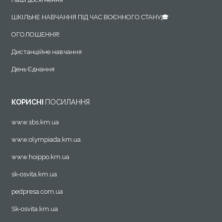
Р Е Ж И М Р О Б О Т И З А К Л А ДУ ПІД ЧАС
АДАПТИВНОГО КАРАНТИНУ
ШКІЛЬНЕ НАВЧАННЯ ПІД ЧАС ВОЄННОГО СТАНУ🎓
Регламент діяльності НВК у періодкарантину у зв’язку
ОГОЛОШЕННЯ!
з поширенням короновірусної хвороби COVID-2019
Дистанційне навчання
Інклюзивне навчання
День Єднання
КОРИСНІ
ПОСИЛАННЯ
www.sbs.km.ua
www.olympiada.km.ua
www.hoippo.km.ua
sk-osvita.km.ua
pedpresa.com.ua
Sk-osvita.km.ua