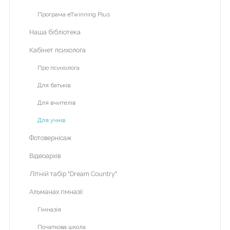
Програма eTwinning Plus
ВІЧНА
ПАМ'ЯТЬ
Наша бібліотека
ГЕРОЯМ
Кабінет психолога
Сергій
Про психолога
Михайлович
Бондарчук
Для батьків
НМТ
Для вчителів
Для учнів
Волонтерство
Фотовернісаж
Відеоархів
Для
розкриття
Літній табір "Dream Country"
пунктів
Альманах гімназії
меню
натисніть
Гімназія
на
Початкова школа