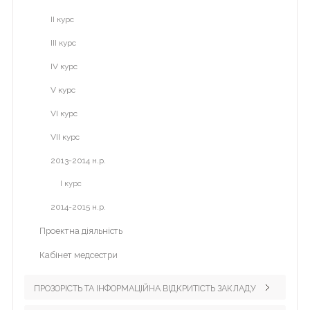
галочку
>
ІІ курс
справа
ІІІ курс
ІV курс
V курс
VІ курс
VІІ курс
2013-2014 н.р.
І курс
2014-2015 н.р.
Проектна діяльність
Кабінет медсестри
ПРОЗОРІСТЬ ТА ІНФОРМАЦІЙНА ВІДКРИТІСТЬ ЗАКЛАДУ