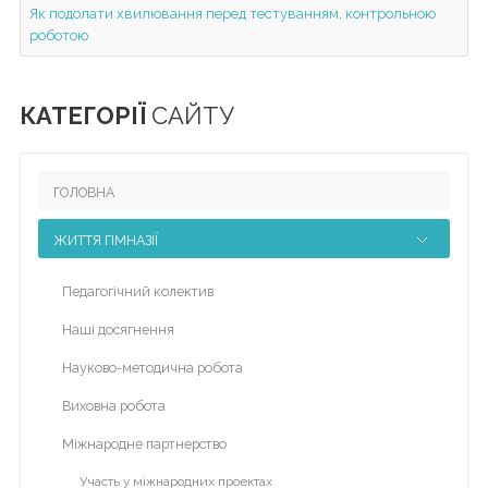
Як подолати хвилювання перед тестуванням, контрольною
Головна
роботою
Життя
гімназії
КАТЕГОРІЇ
САЙТУ
Прозорість
та
інформаційна
ГОЛОВНА
відкритість
закладу
ЖИТТЯ ГІМНАЗІЇ
Булінг
Педагогічний колектив
Про
Наші досягнення
нас
Науково-методична робота
ДПА
Виховна робота
Новини
Міжнародне партнерство
Контакти
Участь у міжнародних проектах