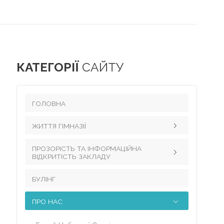
КАТЕГОРІЇ
САЙТУ
ГОЛОВНА
ЖИТТЯ ГІМНАЗІЇ
ПРОЗОРІСТЬ ТА ІНФОРМАЦІЙНА
Педагогічний колектив
ВІДКРИТІСТЬ ЗАКЛАДУ
Наші досягнення
БУЛІНГ
Інформація для вчителів
Науково-методична робота
Науково-дослідницька робота з
ПРО НАС
Виховна робота
української мови