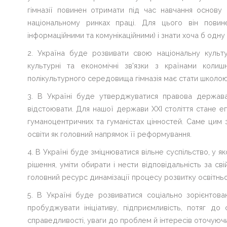
на
гімназії повинен отримати під час навчання основу
галочку
національному ринках праці. Для цього він пови
>
інформаційними та комунікаційними) і знати хоча б одну
справа
2. Україна буде розвивати свою національну культур
культурні та економічні зв'язки з країнами коли
полікультурного середовища гімназія має стати школою
3. В Україні буде утверджуватися правова держава
відстоювати. Для нашої держави XXI століття стане 
гуманоцентричних та гуманістах цінностей. Саме цим 
освіти як головний напрямок її реформування.
4. В Україні буде зміцнюватися вільне суспільство, у 
рішення, уміти обирати і нести відповідальність за св
головний ресурс динамізації процесу розвитку освітньо
5. В Україні буде розвиватися соціально зорієнтов
пробуджувати ініціативу, підприємливість, потяг до
справедливості, уваги до проблем й інтересів оточуючи