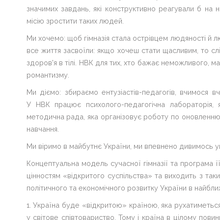
значимих завдань, які конструктивно реагували б на н
Контакти
місію зростити таких людей.
ВІЧНА
Ми хочемо: щоб гімназія стала острівцем людяності й лю
ПАМ'ЯТЬ
ГЕРОЯМ
все життя засвоїли: якщо хочеш стати щасливим, то слі
здоров'я в тілі. НВК для тих, хто бажає неможливого, м
Сергій
романтизму.
Михайлович
Бондарчук
Ми діємо: збираємо ентузіастів-педагогів, вчимося вч
У НВК працює психолого-педагогічна лабораторія, 
НМТ
методична рада, яка організовує роботу по оновленню
навчання.
Волонтерство
Ми віримо в майбутнє України, ми впевнено дивимось уп
Концептуальна модель сучасної гімназії та програма її
Для
цінностям «відкритого суспільства» та виходить з та
розкриття
політичного та економічного розвитку України в найближ
пунктів
меню
1. Україна буде «відкритою» країною, яка рухатиметься
натисніть
у світове співтовариство. Тому і країна в цілому пов