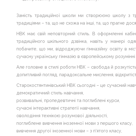
Замість традиційної школи ми створюємо школу з тр
традиціями – та, що не схожа на інші, та, що прагне дося
НВК має свій неповторний стиль. В оформленні кабінет
традиційного шкільного дзвінка, навіть у манері одя
побачите, що ми, відроджуючи гімназійну освіту в міс
сучасну українську гімназію в європейському розумінні
Але головне в стилі роботи НВК – свобода й розкутість 
допитливий погляд, парадоксальне мислення, відкритіс
Старокостянтинівський НВК сьогодні – це сучасний навч
демократичний стиль навчання,
розвивальні, пропедевтичні та поглиблені курси,
сучасні інтерактивні стратегії навчання,
оволодіння технікою розумової діяльності,
поглиблене вивчення іноземної мови з першого класу,
вивчення другої іноземної мови – з п’ятого класу,