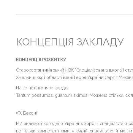
Головна
Життя
гімназії
КОНЦЕПЦІЯ ЗАКЛАДУ
Прозорість
та
інформаційна
КОНЦЕПЦІЯ РОЗВИТКУ
відкритість
закладу
Старокостянтинівський НВК "Спеціалізована школа І ступ
Хмельницької області імені Героя України Сергія Миха
Булінг
Наше педагогічне кредо:
Про
Tantum possumos, guantum skimus.
Можемо стільки, скіл
нас
(Ф. Бекон)
ДПА
МИ знаємо: сьогодні в Україні є хороші спеціалісти в р
Новини
не тільки компетентними у своїй справі, але й могли