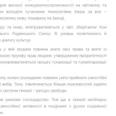
 для високої конкурентноспроможності на світовому та
нен володіти сучасними технологіями (перш за все –
 іноземну мову, поширену на Заході.
у та мову, інтегруватиметься у світ, зберігаючи тісні
шнього Радянського Союзу. В умовах поліетнічного й
 діалогу культур.
, у якій людина повинна знати свої права та вміти їх
епохою тріумфу прав людини, утвердження пріоритетності
зумовлюватиметься процес гуманізації та гуманітаризації
якому кожен громадянин повинен уміти приймати самостійні
ій вибір. Тому з'являтиметься більше можливостей задіяти
ї системи гімназії – ресурс свободи.
ане ринкове господарство. Тож ще в гімназії необхідно
 самостійної активності в поєднанні з духом соціальної
х.