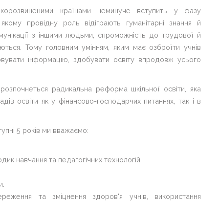
окорозвиненими країнами неминуче вступить у фазу
у якому провідну роль відіграють гуманітарні знання й
комунікації з іншими людьми, спроможність до трудової й
юються. Тому головним умінням, яким має озброїти учнів
ьовувати інформацію, здобувати освіту впродовж усього
 розпочнеться радикальна реформа шкільної освіти, яка
дів освіти як у фінансово-господарчих питаннях, так і в
упні 5 років ми вважаємо:
дик навчання та педагогічних технологій.
и.
реження та зміцнення здоров'я учнів, використання