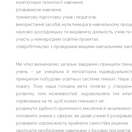
комп'ютерні технології навчання,
розвиваюче навчання,
тренінгову підготовку учнів і педагогів,
використання засобів мультимедіа в навчальному проце
науково-дослідницьку та видавничу діяльність учнів та 
участь у міжнародних освітніх проектах,
співробітництво з провідними вищими навчальними закл
Ми чітко визначаємо загальні завдання і принципи гімн
учень – це унікальна й неповторна індивідуальніс
принципом побудови освітньої системи гімназії. Наше 
повагу. Тому наша головна мета полягає у створенн
розвитку їхніх можливостей, задовольняла їхні інте
спрямована на те, щоб кожен гімназист міг:
розвинути здібності критичного мислення й незалежно
поповнити знання у сферах, які цікаві учневі й розкрива
розвивати спроможність приймати самостійні рішення;
оволодіти необхідними навичками з базових предметів;