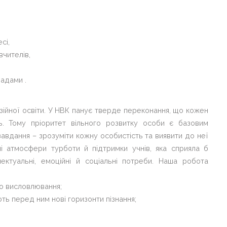
сі,
вчителів,
адами .
азійної освіти. У НВК панує тверде переконання, що кожен
ть. Тому пріоритет вільного розвитку особи є базовим
завдання – зрозуміти кожну особистість та виявити до неї
і атмосфери турботи й підтримки учнів, яка сприяла б
лектуальні, емоційні й соціальні потреби. Наша робота
го висловлювання;
ють перед ним нові горизонти пізнання;