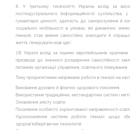
6. У третьому тисячолітті Україна вслід за вис
постіндустріального (інформаційного) суспільства, 
гуманітарні цінності, здатність до саморозуміння й 
соціальної мобільності в умовах, які динамічно змін
гімназія, стає вміння самостійно знаходити й опрац
життя, генерувати нові ідеї.
7.В Україні вслід за іншими європейськими країнами
призведе до значного розширення самостійності закла
питаннях організації управління, освітнього планування.
Тому пріоритетними напрямами роботи в гімназії на наст
Виховання духовно й фізично здорового покоління.
Використання традиційних, нестандартних систем і мето
Оновлення змісту освіти.
Посилення особисто зорієнтованої направленості освіт
Удосконалення системи роботи гімназії щодо збе
здоров’язберігаючих технологій.