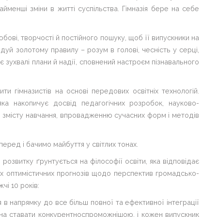
айменші зміни в житті суспільства. Гімназія бере на себе
бові, творчості й постійного пошуку, щоб її випускники на
дуй золотому правилу – розум в голові, чесність у серці,
ає зухвалі плани й надії, сповнений настроєм пізнавального
ити гімназистів на основі передових освітніх технологій.
яка накопичує досвід педагогічних розробок, науково-
 змісту навчання, впровадженню сучасних форм і методів
еред і бачимо майбуття у світлих тонах.
 розвитку ґрунтується на філософії освіти, яка відповідає
ких оптимістичних прогнозів щодо перспектив громадсько-
чі 10 років:
 в напрямку до все більш повної та ефективної інтеграції
инна ставати конкурентноспроможнішою, і кожен випускник