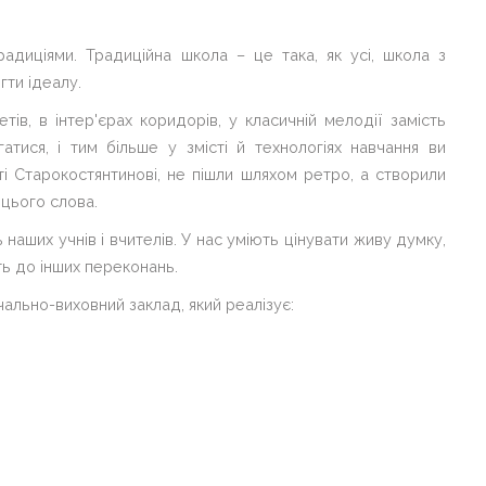
адиціями. Традиційна школа – це така, як усі, школа з
гти ідеалу.
ів, в інтер'єрах коридорів, у класичній мелодії замість
гатися, і тим більше у змісті й технологіях навчання ви
ті Старокостянтинові, не пішли шляхом ретро, а створили
 цього слова.
наших учнів і вчителів. У нас уміють цінувати живу думку,
ть до інших переконань.
ально-виховний заклад, який реалізує: