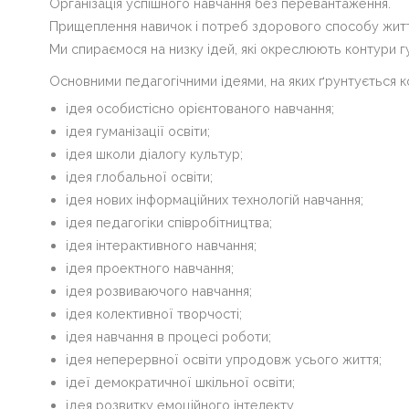
Організація успішного навчання без перевантаження.
Прищеплення навичок і потреб здорового способу житт
Ми спираємося на низку ідей, які окреслюють контури гу
Основними педагогічними ідеями, на яких ґрунтується к
ідея особистісно орієнтованого навчання;
ідея гуманізації освіти;
ідея школи діалогу культур;
ідея глобальної освіти;
ідея нових інформаційних технологій навчання;
ідея педагогіки співробітництва;
ідея інтерактивного навчання;
ідея проектного навчання;
ідея розвиваючого навчання;
ідея колективної творчості;
ідея навчання в процесі роботи;
ідея неперервної освіти упродовж усього життя;
ідеї демократичної шкільної освіти;
ідея розвитку емоційного інтелекту.