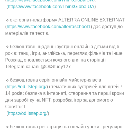
(
https://www.facebook.com/ThinkGlobalUA
)
ВІЧНА
ПАМ'ЯТЬ
🔹екстернат-платформу ALTERRA ONLINE EXTERNAT
ГЕРОЯМ
(
https://www.facebook.com/alterraschool1
) дає доступ до
матеріалів та тестів.
Сергій
Михайлович
Бондарчук
🔹безкоштовні щоденні зустрічі онлайн з дітьми від 6
років: танці, ігри, англійська, перегляд фільмів та інше.
НМТ
Розклад оновлюється кожного дня на сторінці і
Telegram-каналі @OkStudy127
Волонтерство
🔹безкоштовна серія онлайн майстер-класів
(
https://od.itstep.org/
) і тематичних зустрічей для дітей 7-
Для
14 років: безпека в інтернеті, створення та перші кроки
розкриття
для заробітку на NFT, розробка ігор за допомогою
пунктів
Construct.
меню
(
https://od.itstep.org/
)
натисніть
на
🔹безкоштовна реєстрація на онлайн уроки і регулярні