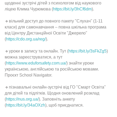
галочку
щоденні зустрічі дітей з психологом від наукового
>
ліцею Клима Чурюмова (
https://bit.ly/3hCf6dm
).
справа
🔹вільний доступ до повного пакету "Слухач" (1-11
класи) для самонавчання – повна шкільна програма
від Центру Дистанційної Освіти "Джерело"
(
https://cdo.org.ua/reg/
).
🔹уроки в запису та онлайн. Тут (
https://bit.ly/3sFkZg5
)
можна зареєструватися, а тут
(
https://www.eduforsafety.com.ua/
) знайти уроки
українською, англійською та російською мовами.
Проєкт School Navigator.
🔹пізнавальні онлайн-зустрічі від ГО "Смарт Освіта"
для дітей та підлітків. Щодня оновлений розклад
(
https://nus.org.ua/
). Заповніть анкету
(
https://bit.ly/34aOXzh
), щоб приєднатися.