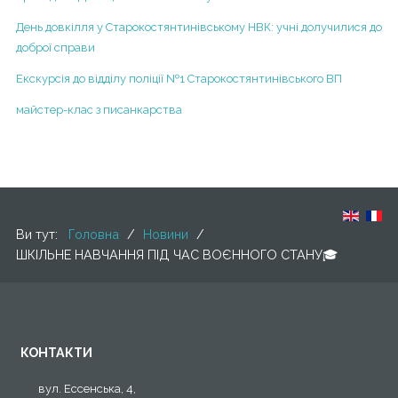
Регламент діяльності НВК у періодкарантину у зв’язку
Кабінет медсестри
з поширенням короновірусної хвороби COVID-2019
День довкілля у Старокостянтинівському НВК: учні долучилися до
доброї справи
Інклюзивне навчання
Екскурсія до відділу поліції №1 Старокостянтинівського ВП
майстер-клас з писанкарства
Ви тут:
Головна
/
Новини
/
ШКІЛЬНЕ НАВЧАННЯ ПІД ЧАС ВОЄННОГО СТАНУ🎓
КОНТАКТИ
вул. Ессенська, 4,