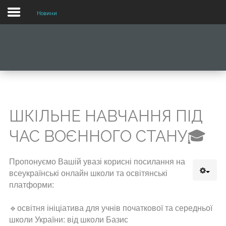
Новини
МОБІЛЬНИЙ
ВИГЛЯД
ВЕБ
САЙТУ
Для
ШКІЛЬНЕ НАВЧАННЯ ПІД
переходу
по
ЧАС ВОЄННОГО СТАНУ🎓
меню
потрібно
лише
Пропонуємо Вашій увазі корисні посилання на
натиснути
всеукраїнські онлайн школи та освітянські
на
платформи:
нього.
🔹освітня ініціатива для учнів початкової та середньої
школи України: від школи Базис