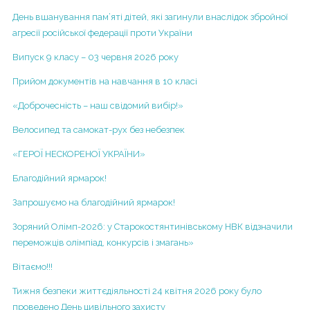
Ліцензія на провадження освітньої діяльності
Альманах гімназії
День вшанування пам’яті дітей, які загинули внаслідок збройної
Структура та органи управління
агресії російської федерації проти України
Гімназія
Річний звіт про діяльність НВК
Випуск 9 класу – 03 червня 2026 року
Початкова школа
Результати моніторингу якості освіти
Прийом документів на навчання в 10 класі
ІІ курс
Територія обслуговування, закріплена за закладом
«Доброчесність – наш свідомий вибір!»
ІІІ курс
освіти
ІV курс
Велосипед та самокат-рух без небезпек
Правила прийому
V курс
«ГЕРОЇ НЕСКОРЕНОЇ УКРАЇНИ»
Порядок зарахування учнів до гімназії
VІ курс
Благодійний ярмарок!
Додаткові освітні послуги
VІІ курс
Запрошуємо на благодійний ярмарок!
Порядок розгляду заяв про булінг
2013-2014 н.р.
Зоряний Олімп-2026: у Старокостянтинівському НВК відзначили
Навчання дітей з особливими потребами
переможців олімпіад, конкурсів і змагань»
І курс
Вакансії
Вітаємо!!!
2014-2015 н.р.
Р Е Ж И М Р О Б О Т И З А К Л А ДУ ПІД ЧАС
АДАПТИВНОГО КАРАНТИНУ
Тижня безпеки життєдіяльності 24 квітня 2026 року було
Проектна діяльність
проведено День цивільного захисту