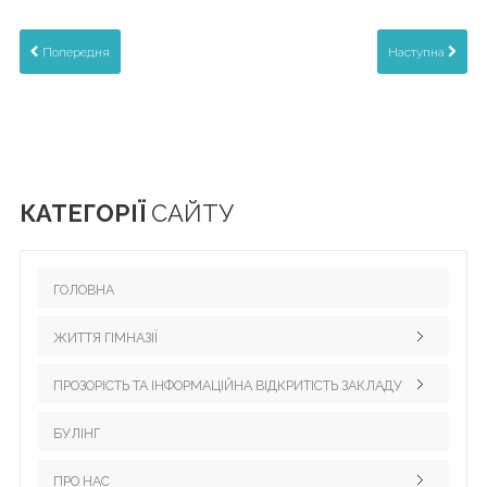
Попередня
Наступна
КАТЕГОРІЇ
САЙТУ
ГОЛОВНА
ЖИТТЯ ГІМНАЗІЇ
ПРОЗОРІСТЬ ТА ІНФОРМАЦІЙНА ВІДКРИТІСТЬ ЗАКЛАДУ
Педагогічний колектив
Наші досягнення
БУЛІНГ
Інформація для вчителів
Науково-методична робота
Науково-дослідницька робота з української мови
ПРО НАС