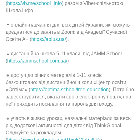
(
https://vb.me/school_info
) разом з Viber-спільнотою
Головна
Школа.інфо
Життя
🔹онлайн-навчання для всіх дітей України, які можуть
гімназії
доєднатися до занять в Zооm: від Академії Сучасної
Освіти А+ (
https://aplus.ua/
).
Прозорість
та
інформаційна
🔹дистанційна школа 5-11 класи: від JAMM School
відкритість
(
https://jammschool.com.ua/
)
закладу
🔹доступ до річних матеріалів 1-11 класів
Булінг
безкоштовно: від дистанційної школи «Центр освіти
«Оптіма» (
https://optima.school/free-education
). Потрібно
Про
зареєструватися, вказати свою електронну пошту, і на
нас
неї приходить посилання та пароль для входу.
ДПА
🔹участь в живих уроках, навчальні матеріали за весь
Новини
рік, додаткові активності для діток від ThinkGlobal.
Слідкуйте за розкладом
Контакти
(
https://www.facebook.com/ThinkGlobalUA
).