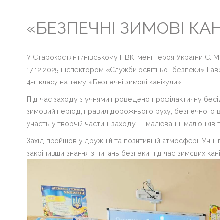
«БЕЗПЕЧНІ ЗИМОВІ КА
Головна
Життя
гімназії
У Старокостянтинівському НВК імені Героя України С. 
17.12.2025 інспектором «Служби освітньої безпеки» Га
Прозорість
4-г класу на тему «Безпечні зимові канікули».
та
інформаційна
Під час заходу з учнями проведено профілактичну бес
відкритість
зимовий період, правил дорожнього руху, безпечного ві
закладу
участь у творчій частині заходу — малюванні малюнків 
Булінг
Захід пройшов у дружній та позитивній атмосфері. Учні п
закріпивши знання з питань безпеки під час зимових кані
Про
нас
ДПА
Новини