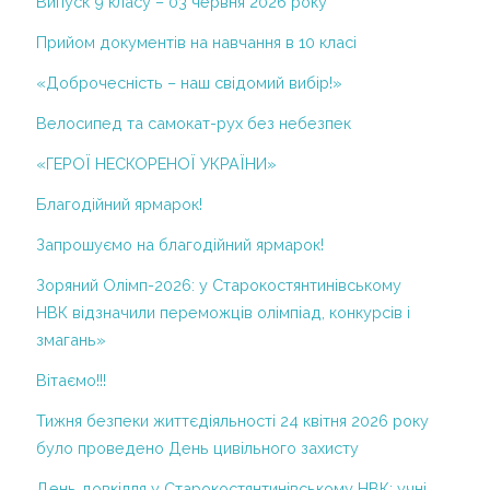
Випуск 9 класу – 03 червня 2026 року
ІІ курс
Структура та органи управління
Прийом документів на навчання в 10 класі
ІІІ курс
Річний звіт про діяльність НВК
«Доброчесність – наш свідомий вибір!»
ІV курс
Результати моніторингу якості освіти
Велосипед та самокат-рух без небезпек
V курс
Територія обслуговування, закріплена
«ГЕРОЇ НЕСКОРЕНОЇ УКРАЇНИ»
VІ курс
за закладом освіти
Благодійний ярмарок!
VІІ курс
Правила прийому
Запрошуємо на благодійний ярмарок!
2013-2014 н.р.
Порядок зарахування учнів до гімназії
Зоряний Олімп-2026: у Старокостянтинівському
Додаткові освітні послуги
І курс
НВК відзначили переможців олімпіад, конкурсів і
2014-2015 н.р.
Порядок розгляду заяв про булінг
змагань»
Проектна діяльність
Навчання дітей з особливими
Вітаємо!!!
потребами
Кабінет медсестри
Тижня безпеки життєдіяльності 24 квітня 2026 року
Вакансії
було проведено День цивільного захисту
Р Е Ж И М Р О Б О Т И З А К Л А ДУ ПІД
День довкілля у Старокостянтинівському НВК: учні