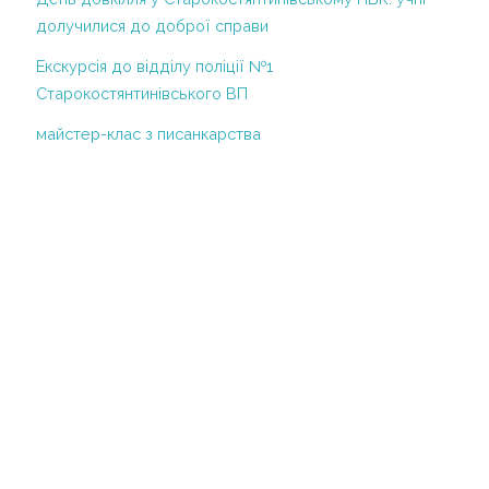
ЧАС АДАПТИВНОГО КАРАНТИНУ
долучилися до доброї справи
Регламент діяльності НВК у
періодкарантину у зв’язку з поширенням
Екскурсія до відділу поліції №1
короновірусної хвороби COVID-2019
Старокостянтинівського ВП
Інклюзивне навчання
майстер-клас з писанкарства