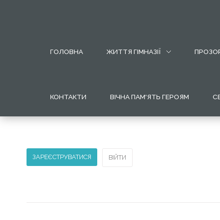
МОБІЛЬНИЙ
ГОЛОВНА
ЖИТТЯ ГІМНАЗІЇ
ПРОЗОР
ВИГЛЯД
ВЕБ
САЙТУ
КОНТАКТИ
ВІЧНА ПАМ'ЯТЬ ГЕРОЯМ
С
Для
переходу
по
меню
потрібно
ЗАРЕЄСТРУВАТИСЯ
ВІЙТИ
лише
натиснути
на
нього.