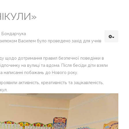
НІКУЛИ»
М. Бондарчука
врилюком Василем було проведено захід для учнів
іду щодо дотримання правил безпечної поведінки в
дпочинку на вулиці та вдома. Після бесіди діти взяли
та написанні побажань до Нового року.
роявили активність, креативність та зацікавленість,
кул.