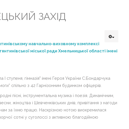
ЦЬКИЙ ЗАХІД
тинівському навчально-виховному комплексі
тянтинівської міської ради Хмельницької області імені
 І ступеня, гімназія" імені Героя України С.Бондарчука
моги” спільно з 42 Гарнізонним будинком офіцерів.
одні пісні, інструментальна музика і поезія. Динамічним,
сни, жіноцтва і Шевченківських днів, привітання з нагоди
янам за їхню працю. Наскрізною нотою виокремилася
ворчої сотні у суголоссі з активною благодійною