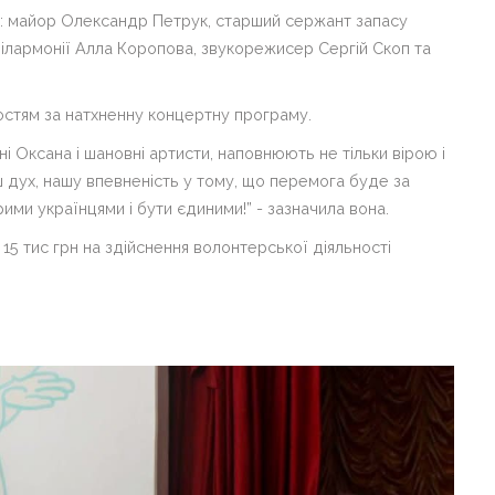
: майор Олександр Петрук, старший сержант запасу
ілармонії Алла Коропова, звукорежисер Сергій Скоп та
стям за натхненну концертну програму.
ані Оксана і шановні артисти, наповнюють не тільки вірою і
ш дух, нашу впевненість у тому, що перемога буде за
ими українцями і бути єдиними!” - зазначила вона.
5 тис грн на здійснення волонтерської діяльності