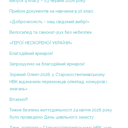
Випуск 9 класу – 03 червня 2026 року
ІІ курс
Структура та органи управління
Прийом документів на навчання в 10 класі
ІІІ курс
Річний звіт про діяльність НВК
«Доброчесність – наш свідомий вибір!»
ІV курс
Результати моніторингу якості освіти
Велосипед та самокат-рух без небезпек
V курс
Територія обслуговування, закріплена
«ГЕРОЇ НЕСКОРЕНОЇ УКРАЇНИ»
VІ курс
за закладом освіти
Благодійний ярмарок!
VІІ курс
Правила прийому
Запрошуємо на благодійний ярмарок!
2013-2014 н.р.
Порядок зарахування учнів до гімназії
Зоряний Олімп-2026: у Старокостянтинівському
Додаткові освітні послуги
І курс
НВК відзначили переможців олімпіад, конкурсів і
2014-2015 н.р.
Порядок розгляду заяв про булінг
змагань»
Проектна діяльність
Навчання дітей з особливими
Вітаємо!!!
потребами
Кабінет медсестри
Тижня безпеки життєдіяльності 24 квітня 2026 року
Вакансії
було проведено День цивільного захисту
Р Е Ж И М Р О Б О Т И З А К Л А ДУ ПІД
День довкілля у Старокостянтинівському НВК: учні