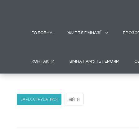
МОБІЛЬНИЙ
ГОЛОВНА
ЖИТТЯ ГІМНАЗІЇ
ПРОЗОР
ВИГЛЯД
ВЕБ
САЙТУ
КОНТАКТИ
ВІЧНА ПАМ'ЯТЬ ГЕРОЯМ
С
Для
переходу
по
меню
потрібно
ЗАРЕЄСТРУВАТИСЯ
ВІЙТИ
лише
натиснути
на
нього.