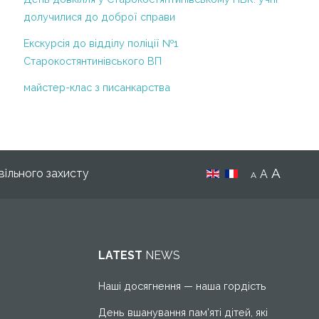
ЧАС АДАПТИВНОГО КАРАНТИНУ
долучилися до доброї справи
Регламент діяльності НВК у
періодкарантину у зв’язку з поширенням
Екскурсія до відділу поліції №1
короновірусної хвороби COVID-2019
Старокостянтинівського ВП
Інклюзивне навчання
майстер-клас з писанкарства
A
вільного захисту
A
A
LATEST
NEWS
Наші досягнення — наша гордість
День вшанування пам’яті дітей, які