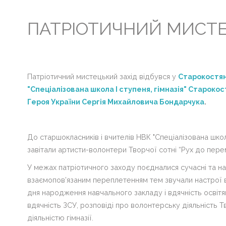
ПАТРІОТИЧНИЙ МИСТЕ
Головна
Життя
гімназії
Патріотичний мистецький захід відбувся у
С
тарокостян
Прозорість
"Спеціалізована школа І ступеня, гімназія" Старокос
та
інформаційна
Героя України Сергія Михайловича Бондарчука
.
відкритість
закладу
До старшокласників і вчителів НВК "Спеціалізована школа
Булінг
завітали артисти-волонтери Творчої сотні “Рух до пере
Про
У межах патріотичного заходу поєдналися сучасні та нар
нас
взаємопов’язаним переплетенням тем звучали настрої ве
дня народження навчального закладу і вдячність освіт
ДПА
вдячність ЗСУ, розповіді про волонтерську діяльність Т
Новини
діяльністю гімназії.