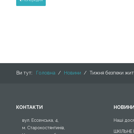
Ви тут:
Головна
/
Новини
/
Тижня безпеки житт
КОНТАКТИ
НОВИН
вул. Ессенська, 4,
Наші дос
м. Старокостянтинів,
ШКІЛЬНЕ