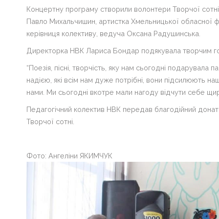
Концертну програму створили волонтери Творчої сотні
Контакти
Павло Михальчишин, артистка Хмельницької обласної ф
ВІЧНА
керівниця колективу, ведуча Оксана Радушинська.
ПАМ'ЯТЬ
ГЕРОЯМ
Директорка НВК Лариса Бондар подякувала творчим го
“Поезія, пісні, творчість, яку нам сьогодні подарувала п
Сергій
Михайлович
надією, які всім нам дуже потрібні, вони підсилюють на
Бондарчук
нами. Ми сьогодні вкотре мали нагоду відчути себе щир
Педагогічний колектив НВК передав благодійний донат 1
НМТ
Творчої сотні.
Волонтерство
Фото: Ангеліни ЯКИМЧУК
Для
розкриття
пунктів
меню
натисніть