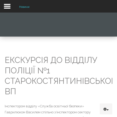
Новини
МОБІЛЬНИЙ
ВИГЛЯД
ВЕБ
САЙТУ
Для
ЕКСКУРСІЯ ДО ВІДДІЛУ
переходу
по
ПОЛІЦІЇ №1
меню
потрібно
СТАРОКОСТЯНТИНІВСЬКОГ
лише
натиснути
ВП
на
нього.
Інспектором відділу «Служба освітньої безпеки»
Гаврилюком Василем спільно з Інспектором сектору