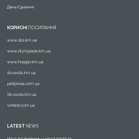
День Єднання
КОРИСНІ
ПОСИЛАННЯ
www.sbs.km.ua
www.olympiada.km.ua
www.hoippo.km.ua
sk-osvita.km.ua
pedpresa.com.ua
Sk-osvita.km.ua
Vintest.com.ua
LATEST
NEWS
Наші досягнення — наша гордість