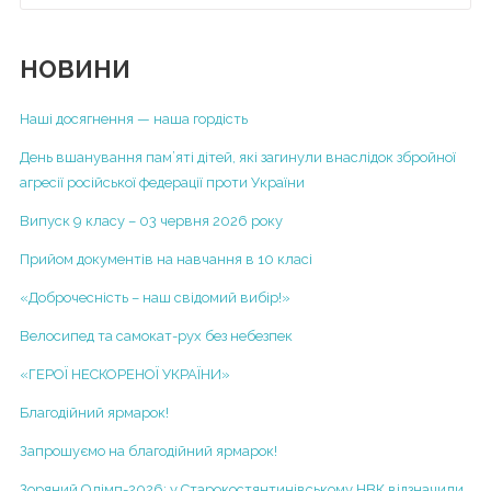
Інформація для учнів
Концепція закладу
Фотовернісаж
Нормативно-правові та інформаційно-аналітичні
документи, що регламентують діяльність закладу
НОВИНИ
Відеоархів
Статут закладу
Літній табір "Dream Country"
Наші досягнення — наша гордість
Ліцензія на провадження освітньої діяльності
Альманах гімназії
День вшанування пам’яті дітей, які загинули внаслідок збройної
Структура та органи управління
агресії російської федерації проти України
Гімназія
Річний звіт про діяльність НВК
Випуск 9 класу – 03 червня 2026 року
Початкова школа
Результати моніторингу якості освіти
Прийом документів на навчання в 10 класі
ІІ курс
Територія обслуговування, закріплена за закладом
«Доброчесність – наш свідомий вибір!»
ІІІ курс
освіти
ІV курс
Велосипед та самокат-рух без небезпек
Правила прийому
V курс
«ГЕРОЇ НЕСКОРЕНОЇ УКРАЇНИ»
Порядок зарахування учнів до гімназії
VІ курс
Благодійний ярмарок!
Додаткові освітні послуги
VІІ курс
Запрошуємо на благодійний ярмарок!
Порядок розгляду заяв про булінг
2013-2014 н.р.
Зоряний Олімп-2026: у Старокостянтинівському НВК відзначили