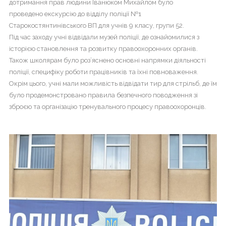
дотримання прав людини Іванюком Михайлом було
Головна
проведено екскурсію до відділу поліції №1
Старокостянтинівського ВП для учнів 9 класу, групи 52.
Життя
Під час заходу учні відвідали музей поліції, де ознайомилися з
гімназії
історією становлення та розвитку правоохоронних органів.
Також школярам було роз’яснено основні напрямки діяльності
Прозорість
поліції, специфіку роботи працівників та їхні повноваження.
та
Окрім цього, учні мали можливість відвідати тир для стрільб, де їм
інформаційна
відкритість
було продемонстровано правила безпечного поводження зі
закладу
зброєю та організацію тренувального процесу правоохоронців.
Булінг
Про
нас
ДПА
Новини
Контакти